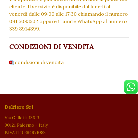
cliente. Il servizio è disponibile dal lunedì al
venerdì dalle 09:00 alle 17:30 chiamando il numero
091 5083502 oppure tramite WhatsApp al numero
339 8914899.
CONDIZIONI DI VENDITA
condizioni di vendita
Delfiero Srl
Via Galletti 136 R
90121 Palermo - Italy
P.IVA IT 0384971082