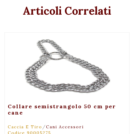
Articoli Correlati
+ Visualizza
Collare semistrangolo 50 cm per
cane
/
Caccia E Tiro
Cani Accessori
Codice 90005275