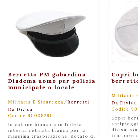
+ Maggiori Dettagli
+ 
Berretto PM gabardina
Copri b
Diadema uomo per polizia
berrett
municipale o locale
Militaria 
/
Militaria E Sicurezza
Berretti
Da Divisa
Codice 9
Da Divisa
Codice 90008290
copri berretto in nylon bianco
antipiogg
in cotone bianco con fodera
divisa con
interna retinata bianca per la
trasparent
massima traspirazione. dotato di