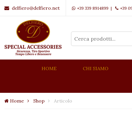
delfiero@delfiero.net
+39 339 8914899 |
+39 0
HOME
CHI SIAMO
Home
Shop
Articolo