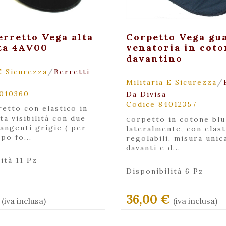
Maggiori Dettagli
+ Visualiz
erretto Vega alta
Corpetto Vega gu
ita 4AV00
venatoria in coto
davantino
/
E Sicurezza
Berretti
/
Militaria E Sicurezza
4010360
Da Divisa
Codice 84012357
ta visibilità con due
corpetto in cotone blu aperto
angenti grigie ( per
lateralmente, con elast
po fo...
regolabili. misura unica
davanti e d...
ità 11 Pz
Disponibilità 6 Pz
€
36,00 €
(iva inclusa)
(iva inclusa)