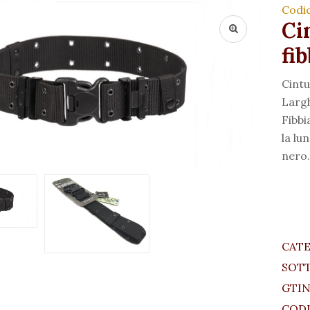
Codi
Ci
fi
Cintu
Largh
Fibbi
la lu
nero
CAT
SOT
GTIN
CODI