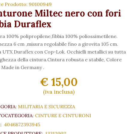
ce Prodotto: 90100949
nturone Miltec nero con fori
bbia Duraflex
ra 100% polipropilene,fibbia 100% poliossimetilene.
ezza 6 cm ,misura regolabile fino a girovita 105 cm.
a UTX Duraflex con Cop-Lok. Occhielli metallici su tutta
nghezza della cintura.Cintura robusta e stabile, Colore
. Made in Germany .
€ 15,00
(iva inclusa)
EGORIA
:
MILITARIA E SICUREZZA
TOCATEGORIA
:
CINTURE E CINTURONI
:
4046872393945
CE PRODUTTORE:
13312002