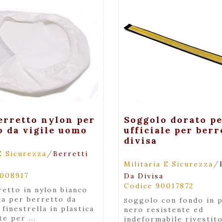
Maggiori Dettagli
+ Visualiz
erretto nylon per
Soggolo dorato p
o da vigile uomo
ufficiale per berr
divisa
/
E Sicurezza
Berretti
/
Militaria E Sicurezza
0008917
Da Divisa
Codice 90017872
ia per berretto da
soggolo con fondo in plastica
 finestrella in plastica
nero resistente ed
e per ...
indeformabile rivestito