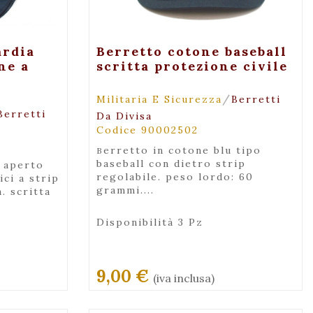
za
+ Visualizza
ardia
Berretto cotone baseball
ne a
scritta protezione civile
/
Militaria E Sicurezza
Berretti
Berretti
Da Divisa
Codice 90002502
berretto in cotone blu tipo
baseball con dietro strip
regolabile. peso lordo: 60
ici a strip
grammi....
. scritta
Disponibilità 3 Pz
9,00 €
(iva inclusa)