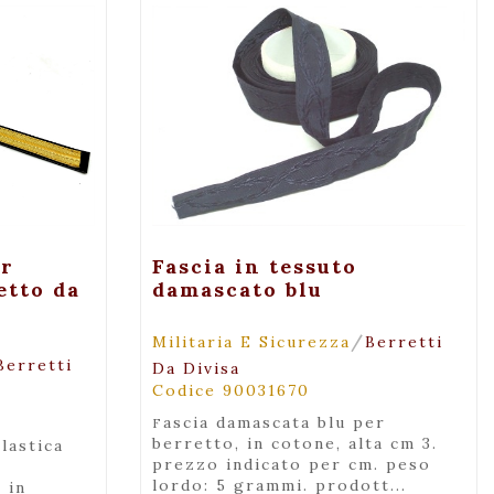
za
+ Visualizza
er
Fascia in tessuto
etto da
damascato blu
/
Militaria E Sicurezza
Berretti
Berretti
Da Divisa
Codice 90031670
fascia damascata blu per
berretto, in cotone, alta cm 3.
prezzo indicato per cm. peso
lordo: 5 grammi. prodott...
 in