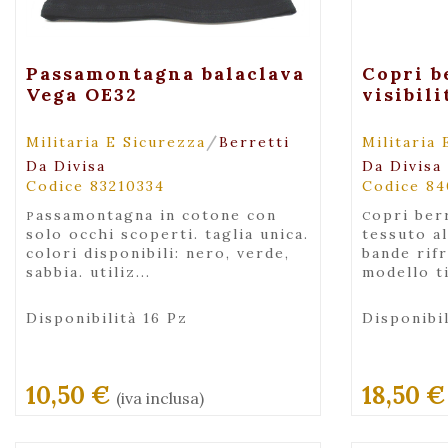
+ Maggiori Dettagli
+ 
Passamontagna balaclava
Copri b
Vega OE32
visibil
/
Militaria E Sicurezza
Berretti
Militaria 
Da Divisa
Da Divisa
Codice 83210334
Codice 8
passamontagna in cotone con
copri berretto con elastico in
solo occhi scoperti. taglia unica.
tessuto al
colori disponibili: nero, verde,
bande rifr
sabbia. utiliz...
modello ti
Disponibilità 16 Pz
Disponibil
10,50 €
18,50 
(iva inclusa)