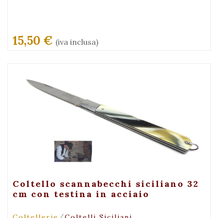
15,50 €
(iva inclusa)
+ Visualizza
Coltello scannabecchi siciliano 32
cm con testina in acciaio
/
Coltellerie
Coltelli Siciliani