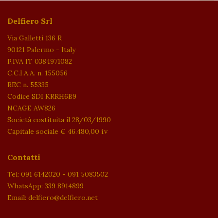
Delfiero Srl
Via Galletti 136 R
90121 Palermo - Italy
P.IVA IT 0384971082
C.C.I.A.A. n. 155056
REC n. 55335
Codice SDI KRRH6B9
NCAGE AW826
Società costituita il 28/03/1990
Capitale sociale € 46.480,00 i.v
Contatti
Tel: 091 6142020 - 091 5083502
WhatsApp: 339 8914899
Email: delfiero@delfiero.net